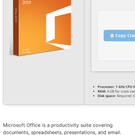
Copy Cra
Processor:
1 GHz CPU f
RAM:
4 GB for crack us
Disk space:
Required: 
Microsoft Office is a productivity suite covering
documents, spreadsheets, presentations, and email.